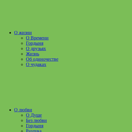
О жизни
О Времени
Гордыня
О друзьях
Жизнь
Об одиночестве
О чудаках
О любви
О Душе
Без любви
Гордыня
Разлука