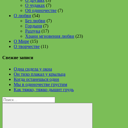
О друзьях
(3)
О чудаках
(7)
Об одиночестве
(7)
О любви
(54)
Без любви
(7)
Гордыня
(7)
Разлука
(17)
Храни мгновения любви
(23)
О Мире
(15)
О творчестве
(11)
Свежие записи
Одна сидела у окна
Он тихо плакал у крыльца
Когда останешься один
Мы в одиночестве грустим
Как тяжко, тяжко дышит грудь
Найти: