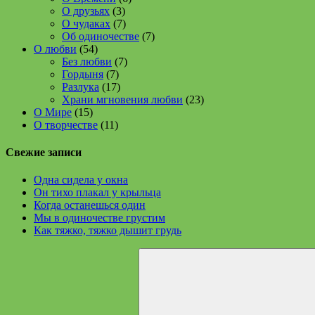
О друзьях
(3)
О чудаках
(7)
Об одиночестве
(7)
О любви
(54)
Без любви
(7)
Гордыня
(7)
Разлука
(17)
Храни мгновения любви
(23)
О Мире
(15)
О творчестве
(11)
Свежие записи
Одна сидела у окна
Он тихо плакал у крыльца
Когда останешься один
Мы в одиночестве грустим
Как тяжко, тяжко дышит грудь
Найти: