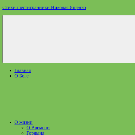
Перейти
Стихи-шестигранники Николая Ященко
к
содержимому
Стихи-
шестигранники
Николая
Ященко
Главная
О Боге
О жизни
О Времени
Гордыня