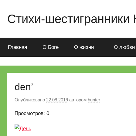
Перейти
к
Стихи-шестигранники
содержимому
Стихи-
шестигранники
Николая
Главная
О Боге
О жизни
О любви
Ященко
den’
Опубликовано
22.08.2019
автором
hunter
Просмотров: 0