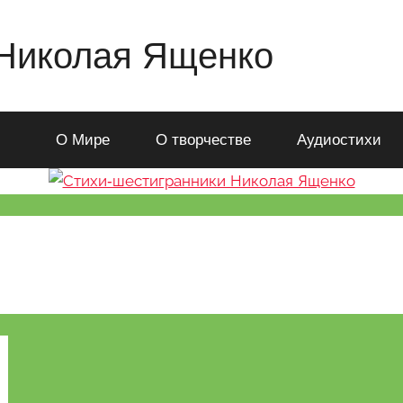
 Николая Ященко
О Мире
О творчестве
Аудиостихи