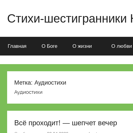
Перейти
к
Стихи-шестигранники
содержимому
Стихи-
шестигранники
Николая
Главная
О Боге
О жизни
О любви
Ященко
Метка:
Аудиостихи
Аудиостихи
Всё проходит! — шепчет вечер